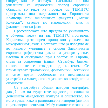
според кои се изведува наставата во ова
училиште се изработени според европски
обрасци, во текот на проекот од ТЕМПУС
програмата под надлежност на Европската
Комисија при Филошкиот факултет „Блаже
Конески“, катедра по македонски јазик и
јужнословенски јазици.
Професороката што предава во училиштето
е обучена токму на таа ТЕМПУС програма.
Користиме разговорен приод кон учењето на
македонскиот јазик. Наставата што ја изведуваме
во нашето училиште е според Заедничката
европска референтна рамка за јазици: учење,
настава и оценување при Советот на Европа,
отсек за современи јазици, Стразбур. Јазикот
никогаш не е изваден од контекст. Се
применуваат граматички, фонолошки, лексички
и сите други особености на вистинската
употреба на македонскиот јазикот во секојдневни
околности.
Се употребува обемен изворен материјал,
давајќи им на студентите вредостојна слика за
денешната македонска култура и општество, во
исто време, како и развивање на изворни јазични
и разговорни вештини. Меѓу главните техники и