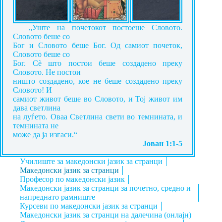
„Уште на почетокот постоеше Словото.
Словото беше со
Бог и Словото беше Бог. Од самиот почеток,
Словото беше со
Бог. Сè што постои беше создадено преку
Словото. Не постои
ништо создадено, кое не беше создадено преку
Словото! И
самиот живот беше во Словото, и Тој живот им
дава светлина
на луѓето. Оваа Светлина свети во темнината, и
темнината не
може да ја изгаси.“
Јован 1:1-5
Училиште за македонски јазик за странци
Mакедонски јазик за странци
Професор по македонски јазик
Mакедонски јазик за странци за почетно, средно и
напреднато рамниште
Курсеви по македонски јазик за странци
Македонски јазик за странци на далечина (онлајн)