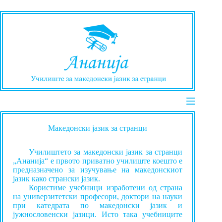
Skip
to
content
Mакедонски јазик за странци
Училиштето за македонски јазик за странци
„Ананија“ е првото приватно училиште коешто е
предназначено за изучување на македонскиот
јазик како странски јазик.
Користиме учебници изработени од страна
на универзитетски професори, доктори на науки
при катедрата по македонски јазик и
јужнословенски јазици. Исто така учебниците