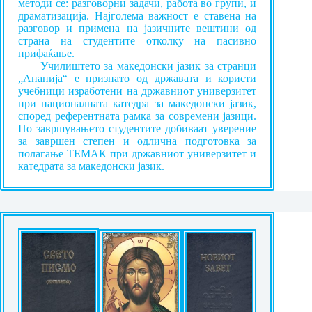
методи се: разговорни задачи, работа во групи, и
драматизација. Најголема важност е ставена на
разговор и примена на јазичните вештини од
страна на студентите отколку на пасивно
прифаќање.
Училиштето за македонски јазик за странци
„Ананија“ е признато од државата и користи
учебници изработени на државниот универзитет
при националната катедра за македонски јазик,
според референтната рамка за современи јазици.
По завршувањето студентите добиваат уверение
за завршен степен и одлична подготовка за
полагање ТЕМАК при државниот универзитет и
катедрата за македонски јазик.