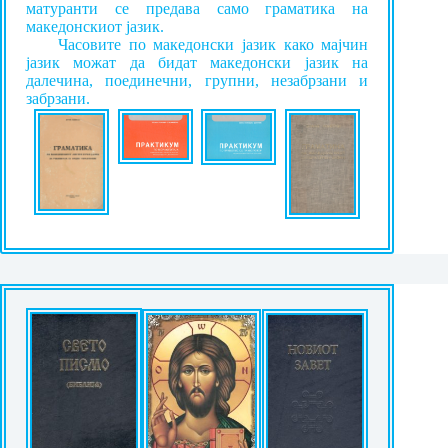
матуранти се предава само граматика на
македонскиот јазик.
Часовите по македонски јазик како мајчин
јазик можат да бидат македонски јазик на
далечина, поединечни, групни, незабрзани и
забрзани.