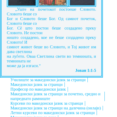
„Уште на почетокот постоеше Словото.
Словото беше со
Бог и Словото беше Бог. Од самиот почеток,
Словото беше со
Бог. Сè што постои беше создадено преку
Словото. Не постои
ништо создадено, кое не беше создадено преку
Словото! И
самиот живот беше во Словото, и Тој живот им
дава светлина
на луѓето. Оваа Светлина свети во темнината, и
темнината не
може да ја изгаси.“
Јован 1:1-5
Училиште за македонски јазик за странци
Mакедонски јазик за странци
Професор по македонски јазик
Mакедонски јазик за странци за почетно, средно и
напреднато рамниште
Курсеви по македонски јазик за странци
Македонски јазик за странци на далечина (онлајн)
Летни курсеви по македонски јазик за странци