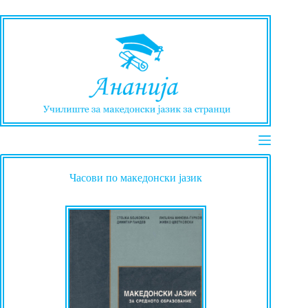
Skip
to
content
Часови по македонски јазик