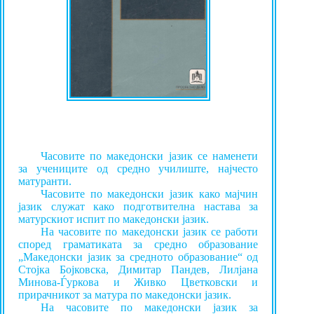
Часовите по македонски јазик се наменети
за учениците од средно училиште, најчесто
матуранти.
Часовите по македонски јазик како мајчин
јазик служат како подготвителна настава за
матурскиот испит по македонски јазик.
На часовите по македонски јазик се работи
според граматиката за средно образование
„Македонски јазик за средното образование“ од
Стојка Бојковска, Димитар Пандев, Лилјана
Минова-Ѓуркова и Живко Цветковски и
прирачникот за матура по македонски јазик.
На часовите по македонски јазик за